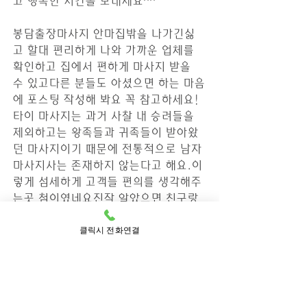
고 행복한 시간을 보내세요^^
봉담출장마사지 안마집밖을 나가긴싫
고 할대 편리하게 나와 가까운 업체를 
확인하고 집에서 편하게 마사지 받을 
수 있고다른 분들도 아셨으면 하는 마음
에 포스팅 작성해 봐요 꼭 참고하세요!
타이 마사지는 과거 사찰 내 승려들을 
제외하고는 왕족들과 귀족들이 받아왔
던 마사지이기 때문에 전통적으로 남자 
마사지사는 존재하지 않는다고 해요.이
렇게 섬세하게 고객들 편의를 생각해주
는곳 첨이였네요진작 알았으면 친구랑 
같이 받을걸.. ㅠㅠ 하는 후회도 됐지만 
클릭시 전화연결
그래도 마사지 너무 만족스럽게 잘 받았
었으니까요..올해 초에는 저에게 주는 
선물로 운동 회원권을 끊었었는데 얼마 
다니지 못했었어요.여타 다른 타이마사
지도 마찬가지로 스트레칭을 통해진행