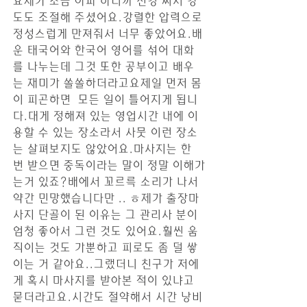
요제가 조금 아파 하니까 신경 써서 강
도도 조절해 주셨어요.강렬한 압력으로 
정성스럽게 만져줘서 너무 좋았어요.배
운 태국어와 한국어 영어를 섞어 대화
를 나누는데 그것 또한 공부이고 배우
는 재미가 쏠쏠하더라고요제일 먼저 몸
이 피곤하면  모든 일이 틀어지게 됩니
다.대게 정해져 있는 영업시간 내에 이
용할 수 있는 장소라서 사뭇 이런 장소
는 살펴보지도 않았어요.마사지는 한 
번 받으면 중독이라는 말이 정말 이해가
는거 있죠?배에서 꼬르륵 소리가 나서 
약간 민망했습니다만 .. ㅎ제가 출장마
사지 단골이 된 이유는 그 관리사 분이 
엄청 좋아서 그런 것도 있어요.훨씬 움
직이는 것도 가뿐하고 피로도 좀 덜 쌓
이는 거 같아요..그랬더니 친구가 저에
게 혹시 마사지를 받아본 적이 있냐고 
묻더라고요.시간도 절약해서 시간 낭비